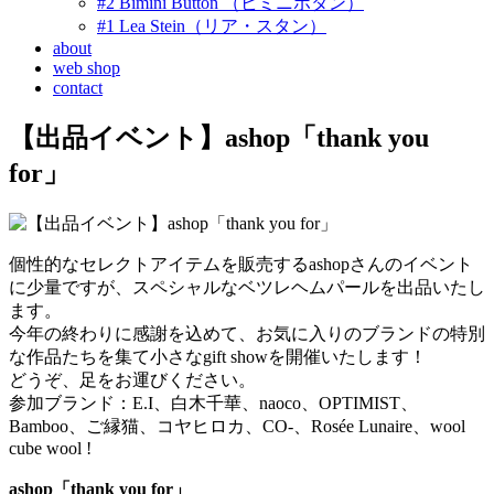
#2 Bimini Button （ビミニボタン）
#1 Lea Stein（リア・スタン）
about
web shop
contact
【出品イベント】ashop「thank you
for」
個性的なセレクトアイテムを販売するashopさんのイベント
に少量ですが、スペシャルなベツレヘムパールを出品いたし
ます。
今年の終わりに感謝を込めて、お気に入りのブランドの特別
な作品たちを集て小さなgift showを開催いたします！
どうぞ、足をお運びください。
参加ブランド：E.I、白木千華、naoco、OPTIMIST、
Bamboo、ご縁猫、コヤヒロカ、CO-、Rosée Lunaire、wool
cube wool !
ashop「thank you for」