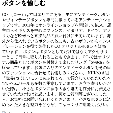
ボタンを愉しむ
CO-（コー）は神田エリアにある、主にアンティークボタン
やヴィンテージボタンを専門に扱っているアンティークショ
ップです。2002年にオンラインショップを開始して以来、店
主自らイギリスを中心にフランス、イタリア、ドイツ、アメ
リカなど欧米へと直接商品の買い付けに出向いています。海
外から仕入れているボタンの他にも、古いボタンからインス
ピレーションを得て製作したCO-オリジナルボタンも販売し
ています。 ボタンはボタンとしてだけではなくアクセサリ
ーとして日常に取り入れることもできます。CO-ではオリジ
ナル商品としてボタンを付替えて楽しむリング「Switch」を
販売しています。お気に入りのアンティークボタンをその日
のファッションに合わせてお愉しみください。 NHKの番組
「世界はほしいモノにあふれてる」で紹介していただいたベ
ツレヘムパールも多数ご用意しています。お立ち寄りいただ
いた際は、小さなボタンに宿る大きな魅力を存分にお伝えさ
せていただければと思います。何かご質問等ございました
ら、お気軽にお問い合わせくださいませ。小さなボタンに込
められた大きな魅力をどうぞ、ごゆっくりご堪能ください。