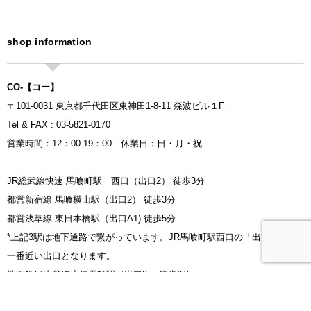
shop information
CO-【コー】
〒101-0031 東京都千代田区東神田1-8-11 森波ビル１F
Tel & FAX : 03-5821-0170
営業時間：12：00-19：00 休業日：日・月・祝
JR総武線快速 馬喰町駅 西口（出口2） 徒歩3分
都営新宿線 馬喰横山駅（出口2） 徒歩3分
都営浅草線 東日本橋駅（出口A1) 徒歩5分
*上記3駅は地下通路で繋がっています。JR馬喰町駅西口の「出口2」が、
一番近い出口となります。
地下鉄日比谷線小伝馬町駅（出口2） 徒歩6分