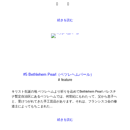
続きを読む
#5 Bethlehem Pearl（ベツレヘムパール）
feature
キリスト生誕の地 ベツレヘムより祈りを込めてBethlehem Pearl パレスチ
ナ暫定自治区にあるベツレヘムでは、何世紀にもわたって、父から息子へ
と、受けつがれてきた手工芸品があります。それは、フランシスコ会の修
道士によってもちこまれた...
続きを読む