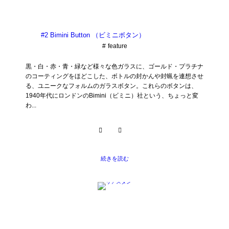
#2 Bimini Button （ビミニボタン）
feature
黒・白・赤・青・緑など様々な色ガラスに、ゴールド・プラチナ
のコーティングをほどこした、ボトルの封かんや封蝋を連想させ
る、ユニークなフォルムのガラスボタン。これらのボタンは、
1940年代にロンドンのBimini（ビミニ）社という、ちょっと変
わ...
続きを読む