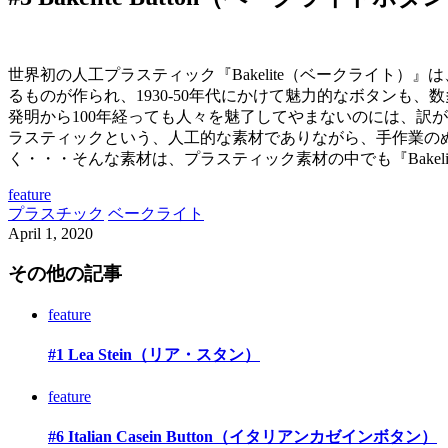
世界初の人工プラスティック『Bakelite（ベークライト）』
るものが作られ、1930-50年代にかけて魅力的なボタン
発明から100年経っても人々を魅了してやまないのには、訳
ラスティックという、人工的な素材でありながら、手作業の
く・・・そんな素材は、プラスティック素材の中でも『Bakel
feature
プラスチック
ベークライト
April
1
,
2020
その他の記事
feature
#1 Lea Stein（リア・スタン）
feature
#6 Italian Casein Button（イタリアンカゼインボタン）