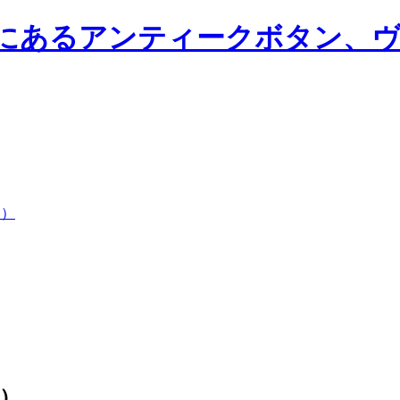
ン）
ン）