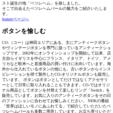
スト誕生の地「ベツレヘム」を旅しました。
そこで出会えたベツレヘムパールの魅力をご紹介いたしま
す。
featureページへ
ボタンを愉しむ
CO-（コー）は神田エリアにある、主にアンティークボタン
やヴィンテージボタンを専門に扱っているアンティークショ
ップです。2002年にオンラインショップを開始して以来、店
主自らイギリスを中心にフランス、イタリア、ドイツ、アメ
リカなど欧米へと直接商品の買い付けに出向いています。海
外から仕入れているボタンの他にも、古いボタンからインス
ピレーションを得て製作したCO-オリジナルボタンも販売し
ています。 ボタンはボタンとしてだけではなくアクセサリ
ーとして日常に取り入れることもできます。CO-ではオリジ
ナル商品としてボタンを付替えて楽しむリング「Switch」を
販売しています。お気に入りのアンティークボタンをその日
のファッションに合わせてお愉しみください。 NHKの番組
「世界はほしいモノにあふれてる」で紹介していただいたベ
ツレヘムパールも多数ご用意しています。お立ち寄りいただ