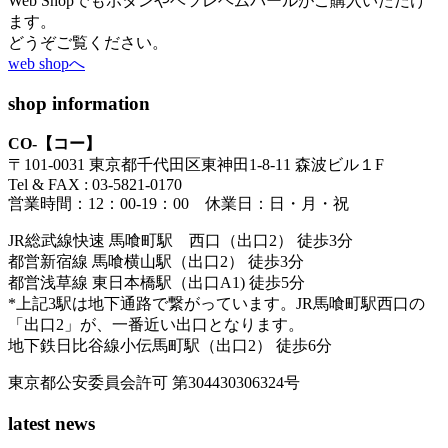
Web Shopでもボタンやベツレヘムパールがご購入いただけ
ます。
どうぞご覧ください。
web shopへ
shop information
CO-【コー】
〒101-0031 東京都千代田区東神田1-8-11 森波ビル１F
Tel & FAX : 03-5821-0170
営業時間：12：00-19：00 休業日：日・月・祝
JR総武線快速 馬喰町駅 西口（出口2） 徒歩3分
都営新宿線 馬喰横山駅（出口2） 徒歩3分
都営浅草線 東日本橋駅（出口A1) 徒歩5分
*上記3駅は地下通路で繋がっています。JR馬喰町駅西口の
「出口2」が、一番近い出口となります。
地下鉄日比谷線小伝馬町駅（出口2） 徒歩6分
東京都公安委員会許可 第304430306324号
latest news