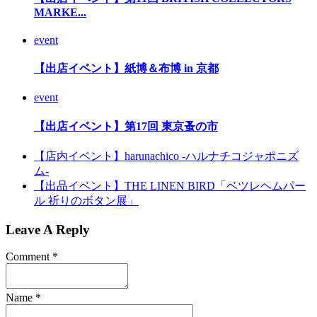
MARKE...
event
【出店イベント】紙博＆布博 in 京都
event
【出店イベント】第17回 東京蚤の市
【店内イベント】harunachico -ハルナチコジャポニズ
ム-
【出品イベント】THE LINEN BIRD「ベツレヘムパー
ル 祈りのボタン展」
Leave A Reply
Comment
*
Name
*