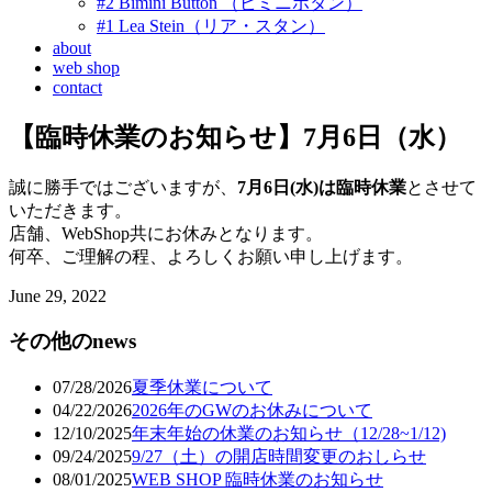
#2 Bimini Button （ビミニボタン）
#1 Lea Stein（リア・スタン）
about
web shop
contact
【臨時休業のお知らせ】7月6日（水）
誠に勝手ではございますが、
7月6日(水)は臨時休業
とさせて
いただきます。
店舗、WebShop共にお休みとなります。
何卒、ご理解の程、よろしくお願い申し上げます。
June
29
,
2022
その他のnews
07/28/2026
夏季休業について
04/22/2026
2026年のGWのお休みについて
12/10/2025
年末年始の休業のお知らせ（12/28~1/12)
09/24/2025
9/27（土）の開店時間変更のおしらせ
08/01/2025
WEB SHOP 臨時休業のお知らせ