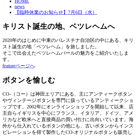
HOME
news
【臨時休業のお知らせ】7月6日（水）
キリスト誕生の地、ベツレヘムへ
2020年のはじめに中東のパレスチナ自治区の中にある、キリ
スト誕生の地「ベツレヘム」を旅しました。
そこで出会えたベツレヘムパールの魅力をご紹介いたしま
す。
featureページへ
ボタンを愉しむ
CO-（コー）は神田エリアにある、主にアンティークボタン
やヴィンテージボタンを専門に扱っているアンティークショ
ップです。2002年にオンラインショップを開始して以来、店
主自らイギリスを中心にフランス、イタリア、ドイツ、アメ
リカなど欧米へと直接商品の買い付けに出向いています。海
外から仕入れているボタンの他にも、古いボタンからインス
ピレーションを得て製作したCO-オリジナルボタンも販売し