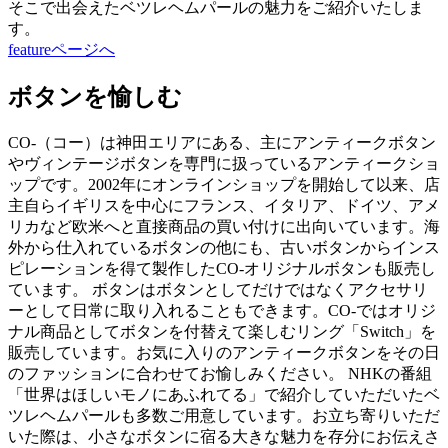
そこで出会えたベツレヘムパールの魅力をご紹介いたしま
す。
featureページへ
ボタンを愉しむ
CO-（コー）は神田エリアにある、主にアンティークボタン
やヴィンテージボタンを専門に扱っているアンティークショ
ップです。2002年にオンラインショップを開始して以来、店
主自らイギリスを中心にフランス、イタリア、ドイツ、アメ
リカなど欧米へと直接商品の買い付けに出向いています。海
外から仕入れているボタンの他にも、古いボタンからインス
ピレーションを得て製作したCO-オリジナルボタンも販売し
ています。 ボタンはボタンとしてだけではなくアクセサリ
ーとして日常に取り入れることもできます。CO-ではオリジ
ナル商品としてボタンを付替えて楽しむリング「Switch」を
販売しています。お気に入りのアンティークボタンをその日
のファッションに合わせてお愉しみください。 NHKの番組
「世界はほしいモノにあふれてる」で紹介していただいたベ
ツレヘムパールも多数ご用意しています。お立ち寄りいただ
いた際は、小さなボタンに宿る大きな魅力を存分にお伝えさ