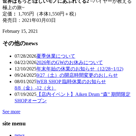
世界はもっと!ほしいモノにあふれてる2
~バイヤーが教える
極上の旅~
定価
：
1,705円（本体1,550円＋税）
発売日：2021年03月03日
February
15
,
2021
その他のnews
07/28/2026
夏季休業について
04/22/2026
2026年のGWのお休みについて
12/10/2025
年末年始の休業のお知らせ（12/28~1/12)
09/24/2025
9/27（土）の開店時間変更のおしらせ
08/01/2025
WEB SHOP 臨時休業のお知らせ
8/8（金）-12（火）
07/19/2025
【店内イベント】Aiken Drum “森” 期間限定
SHOPオープン
See more
site menu
news